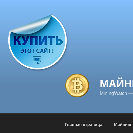
Перейти
к
содержимому
МАЙН
MiningWatch —
Главная страница
Майнинг