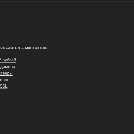
ЫХ САЙТОВ — MARTSITE.RU
2 рублей
 домена
ерверы
енов
 SSL