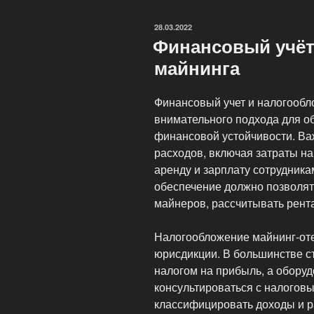
электроэнергию
ОПУБЛИКОВАНО
28.03.2022
Финансовый учёт
майнинга
Финансовый учет и налогообл
внимательного подхода для о
финансовой устойчивости. Важ
расходов, включая затраты на
аренду и зарплату сотрудник
обеспечение должно позволят
майнеров, рассчитывать рент
Налогообложение майнинг-оте
юрисдикции. В большинстве с
налогом на прибыль, а обору
консультироваться с налогов
классифицировать доходы и р