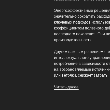
Энергоэффективные решения 
значительно сократить расход
ключевых подходов использо
коэффициентом полезного дей
последнего поколения. Они п
производительности.
Другим важным решением явл
интеллектуального управлени
потребление в зависимости от
на возобновляемые источники 
или ветряки, снижает затраты
Читать далее
«Энергоэффект
решения
для
майнинг-