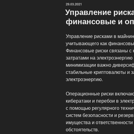
отелей:
ОПУБЛИКОВАНО
29.03.2021
как
Управление риска
сократить
финансовые и о
расходы»
Управление рисками в майнинг
учитывающего как финансовые
Финансовые риски связаны с 
затратами на электроэнергию
минимизации важно диверсиф
стабильные криптовалюты и з
электроэнергию.
Операционные риски включаю
кибератаки и перебои в элек
с помощью регулярного техни
систем безопасности и резер
имущества и ответственности
обстоятельств.