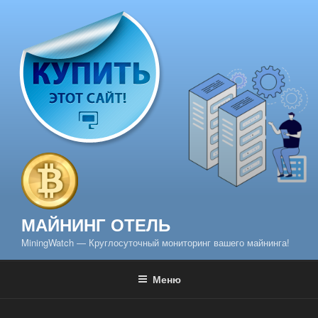
Перейти
к
содержимому
МАЙНИНГ ОТЕЛЬ
MiningWatch — Круглосуточный мониторинг вашего майнинга!
Меню