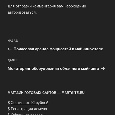
Для отправки комментария вам необходимо
авторизоваться
.
Навигация
Предыдущая
НАЗАД
по
запись:
записям
Почасовая аренда мощностей в майнинг-отеле
Следующая
ДАЛЕЕ
запись
Мониторинг оборудования облачного майнинга
МАГАЗИН ГОТОВЫХ САЙТОВ — MARTSITE.RU
$
Хостинг от 92 рублей
$
Регистрация домена
$
Облачные серверы