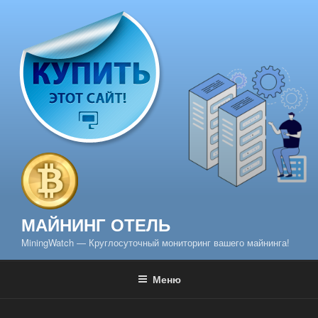
Перейти
к
содержимому
МАЙНИНГ ОТЕЛЬ
MiningWatch — Круглосуточный мониторинг вашего майнинга!
Меню