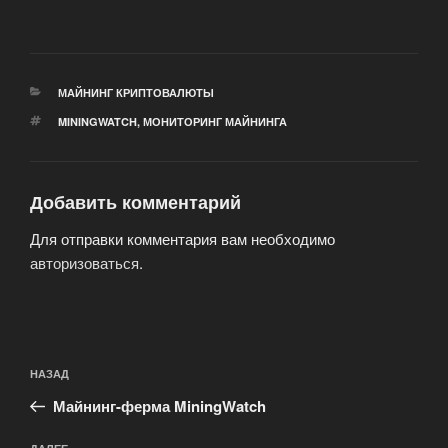
РУБРИКИ
МАЙНИНГ КРИПТОВАЛЮТЫ
МЕТКИ
MININGWATCH
,
МОНИТОРИНГ МАЙНИНГА
Добавить комментарий
Для отправки комментария вам необходимо
авторизоваться
.
Навигация
Предыдущая
НАЗАД
по
запись:
записям
Майнинг-ферма MiningWatch