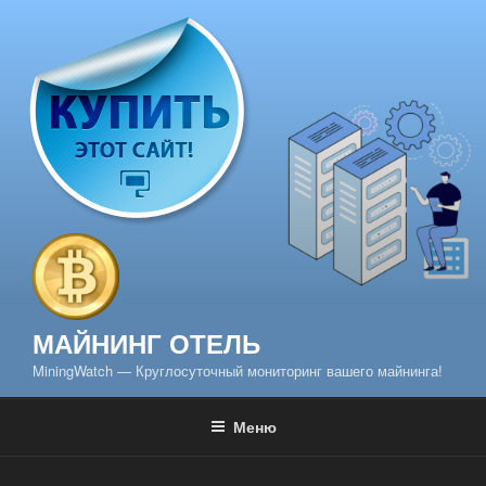
Перейти
к
содержимому
МАЙНИНГ ОТЕЛЬ
MiningWatch — Круглосуточный мониторинг вашего майнинга!
Меню