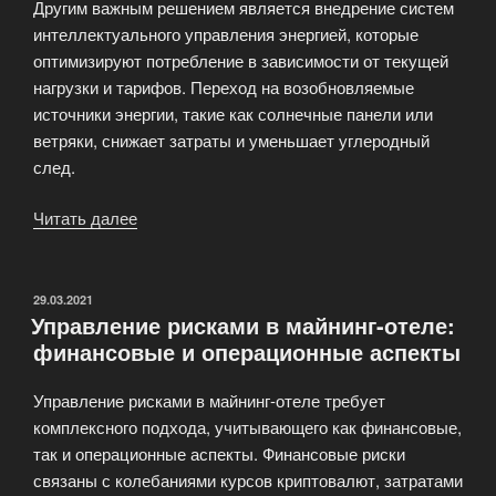
Другим важным решением является внедрение систем
интеллектуального управления энергией, которые
оптимизируют потребление в зависимости от текущей
нагрузки и тарифов. Переход на возобновляемые
источники энергии, такие как солнечные панели или
ветряки, снижает затраты и уменьшает углеродный
след.
Читать далее
«Энергоэффективные
решения
для
майнинг-
ОПУБЛИКОВАНО
29.03.2021
Управление рисками в майнинг-отеле:
отелей:
финансовые и операционные аспекты
как
сократить
Управление рисками в майнинг-отеле требует
расходы»
комплексного подхода, учитывающего как финансовые,
так и операционные аспекты. Финансовые риски
связаны с колебаниями курсов криптовалют, затратами