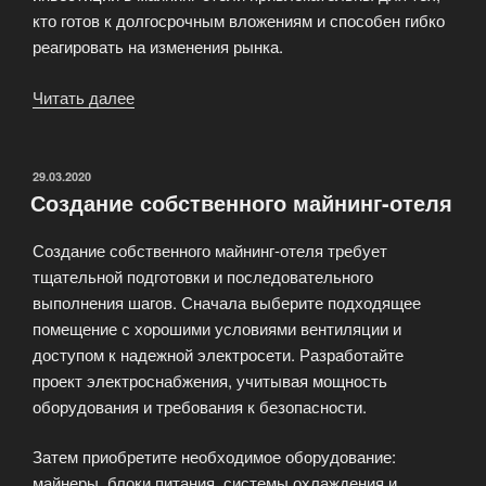
кто готов к долгосрочным вложениям и способен гибко
реагировать на изменения рынка.
Читать далее
«Инвестиции
в
майнинг:
риски
ОПУБЛИКОВАНО
29.03.2020
Создание собственного майнинг-отеля
и
перспективы»
Создание собственного майнинг-отеля требует
тщательной подготовки и последовательного
выполнения шагов. Сначала выберите подходящее
помещение с хорошими условиями вентиляции и
доступом к надежной электросети. Разработайте
проект электроснабжения, учитывая мощность
оборудования и требования к безопасности.
Затем приобретите необходимое оборудование:
майнеры, блоки питания, системы охлаждения и