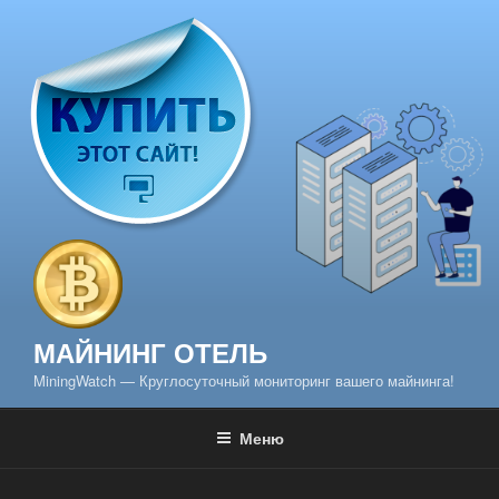
Перейти
к
содержимому
МАЙНИНГ ОТЕЛЬ
MiningWatch — Круглосуточный мониторинг вашего майнинга!
Меню