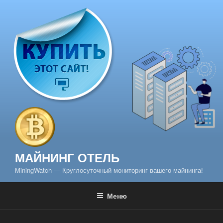
Перейти
к
содержимому
МАЙНИНГ ОТЕЛЬ
MiningWatch — Круглосуточный мониторинг вашего майнинга!
Меню