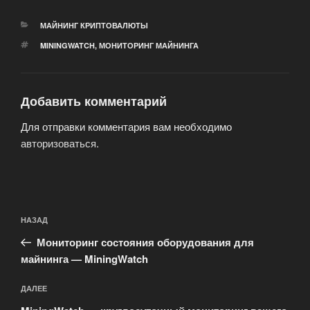
РУБРИКИ
МАЙНИНГ КРИПТОВАЛЮТЫ
МЕТКИ
MININGWATCH
,
МОНИТОРИНГ МАЙНИНГА
Добавить комментарий
Для отправки комментария вам необходимо
авторизоваться
.
Навигация
Предыдущая
НАЗАД
по
запись:
записям
Мониторинг состояния оборудования для
майнинга — MiningWatch
Следующая
ДАЛЕЕ
запись