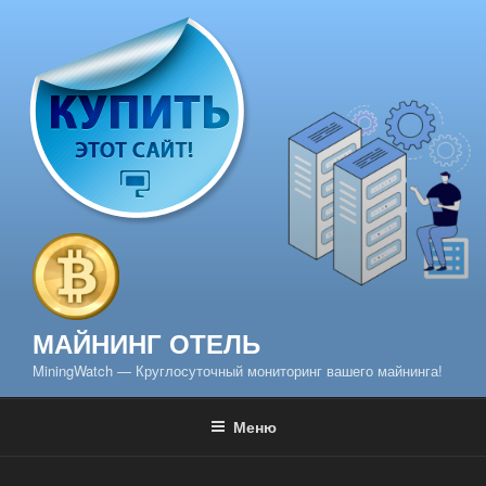
Перейти
к
содержимому
МАЙНИНГ ОТЕЛЬ
MiningWatch — Круглосуточный мониторинг вашего майнинга!
Меню