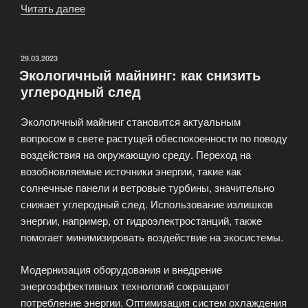
Читать далее
«Кибербезопасность
в
майнинге:
как
ОПУБЛИКОВАНО
29.03.2023
Экологичный майнинг: как снизить
защитить
углеродный след
свои
данные
Экологичный майнинг становится актуальным
и
вопросом в свете растущей обеспокоенности по поводу
активы»
воздействия на окружающую среду. Переход на
возобновляемые источники энергии, такие как
солнечные панели и ветровые турбины, значительно
снижает углеродный след. Использование излишков
энергии, например, от гидроэлектростанций, также
помогает минимизировать воздействие на экосистемы.
Модернизация оборудования и внедрение
энергоэффективных технологий сокращают
потребление энергии. Оптимизация систем охлаждения