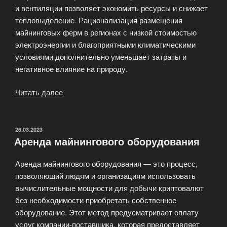
и вентиляции позволяет экономить ресурсы и снижает
тепловыделение. Рационализация размещения
майнинговых ферм в регионах с низкой стоимостью
электроэнергии и благоприятными климатическими
условиями дополнительно уменьшает затраты и
негативное влияние на природу.
Читать далее
«Экологичный
майнинг:
как
снизить
ОПУБЛИКОВАНО
26.03.2023
Аренда майнингового оборудования
углеродный
след»
Аренда майнингового оборудования — это процесс,
позволяющий людям и организациям использовать
вычислительные мощности для добычи криптовалют
без необходимости приобретать собственное
оборудование. Этот метод предусматривает оплату
услуг компании-поставщика, которая предоставляет