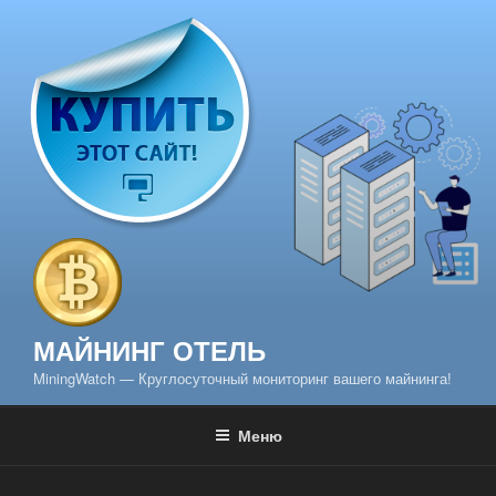
Перейти
к
содержимому
МАЙНИНГ ОТЕЛЬ
MiningWatch — Круглосуточный мониторинг вашего майнинга!
Меню