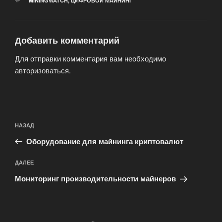
МЕТКИ
MININGWATCH
,
ЦИФРОВОЙ МАЙНИНГ
Добавить комментарий
Для отправки комментария вам необходимо
авторизоваться
.
Навигация
Предыдущая
НАЗАД
по
запись:
записям
Оборудование для майнинга криптовалют
Следующая
ДАЛЕЕ
запись
Мониторинг производительности майнеров