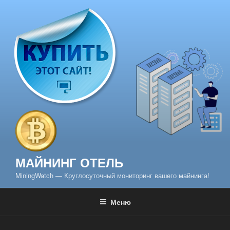
Перейти
к
содержимому
МАЙНИНГ ОТЕЛЬ
MiningWatch — Круглосуточный мониторинг вашего майнинга!
Меню