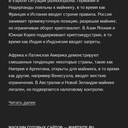
В Европе ситуация разнообразна: Германия и
Нидерланды лояльны к майнингу, в то время как
Франция и Испания вводят строгие правила. Россия
занимает промежуточную позицию, разрешая майнинг,
но ограничивая оборот криптовалют. В Азии Япония и
Южная Корея поддерживают криптоиндустрию, в то
время как Индия и Индонезия вводят запреты.
Африка и Латинская Америка демонстрируют
смешанные тенденции: некоторые страны, такие как
Нигерия и Аргентина, открыты для майнинга, в то время
как другие, например Венесуэла, вводят жесткие
ограничения. В Австралии и Новой Зеландии майнинг
легален, но подвергается налоговому контролю.
Читать далее
«Правовые
аспекты
майнинга
криптовалюты»
МАГАЗИН ГОТОВЫХ САЙТОВ — MARTSITE.RU