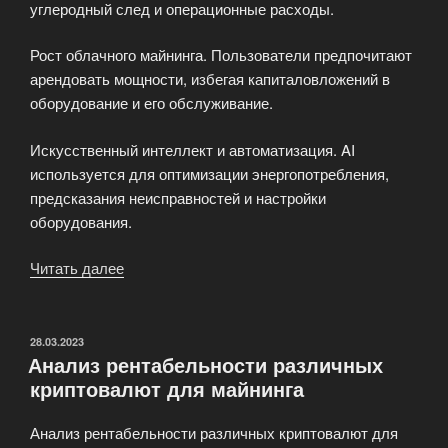
углеродный след и операционные расходы.
Рост облачного майнинга. Пользователи предпочитают
арендовать мощности, избегая капиталовложений в
оборудование и его обслуживание.
Искусственный интеллект и автоматизация. AI
используется для оптимизации энергопотребления,
предсказания неисправностей и настройки
оборудования.
Читать далее
«Тренды
в
майнинге:
что
ОПУБЛИКОВАНО
28.03.2023
Анализ рентабельности различных
нового
криптовалют для майнинга
в
индустрии»
Анализ рентабельности различных криптовалют для