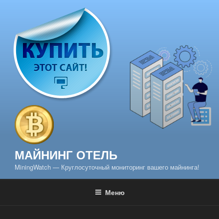
Перейти
к
содержимому
МАЙНИНГ ОТЕЛЬ
MiningWatch — Круглосуточный мониторинг вашего майнинга!
Меню