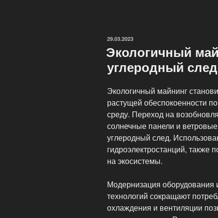
майнинговой
фермы»
ОПУБЛИКОВАНО
29.03.2023
Экологичный майн
углеродный след
Экологичный майнинг станови
растущей обеспокоенности по
среду. Переход на возобновля
солнечные панели и ветровые
углеродный след. Использова
гидроэлектростанций, также 
на экосистемы.
Модернизация оборудования 
технологий сокращают потреб
охлаждения и вентиляции поз