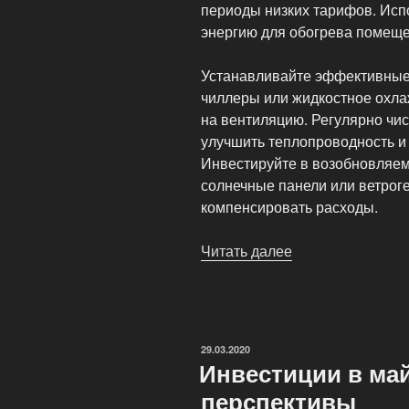
периоды низких тарифов. Исп
энергию для обогрева помеще
Устанавливайте эффективные 
чиллеры или жидкостное охла
на вентиляцию. Регулярно чис
улучшить теплопроводность и 
Инвестируйте в возобновляемы
солнечные панели или ветрог
компенсировать расходы.
Читать далее
«Оптимизация
расходов
на
электроэнергию
ОПУБЛИКОВАНО
29.03.2020
Инвестиции в май
перспективы