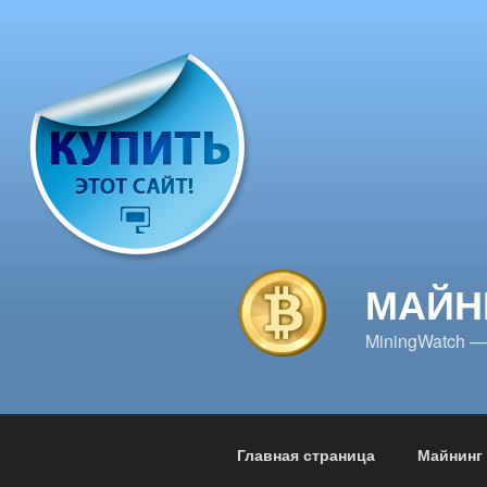
Перейти
к
содержимому
МАЙН
MiningWatch —
Главная страница
Майнинг