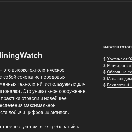
МАГАЗИН ГОТОВ
iningWatch
$
Хостинг от 9
$
Регистрация
 это высокотехнологическое
$
Облачные с
е собой сочетание передовых
$
Магазин дом
менных технологий, используемых для
$
Бесплатный
товалют. Это уникальное сооружение,
практики отрасли и новейшее
беспечения максимальной
сти добычи цифровых активов.
роено с учетом всех требований к