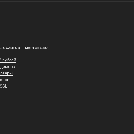
ЫХ САЙТОВ — MARTSITE.RU
2 рублей
 домена
ерверы
енов
 SSL