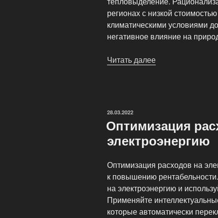
тепловыделение. Рационализ
регионах с низкой стоимость
климатическими условиями до
негативное влияние на природ
Читать далее
«Экологичный
майнинг:
как
снизить
углеродный
ОПУБЛИКОВАНО
28.03.2022
след»
Оптимизация рас
электроэнергию
Оптимизация расходов на эле
к повышению рентабельности.
на электроэнергию и использ
Применяйте интеллектуальные
которые автоматически перек